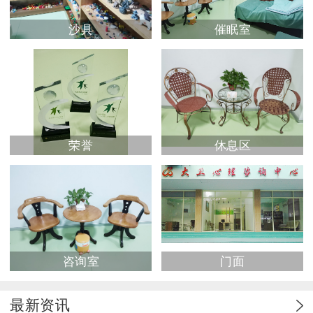
沙具
催眠室
荣誉
休息区
咨询室
门面
最新资讯