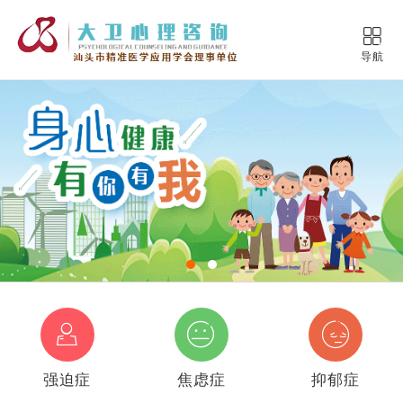
导航
强迫症
焦虑症
抑郁症